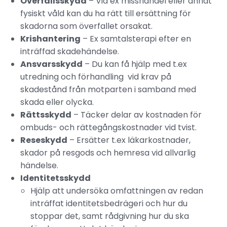
Överfallsskydd
– Vid ex misshandel eller annat
fysiskt våld kan du ha rätt till ersättning för
skadorna som överfallet orsakat.
Krishantering
– Ex samtalsterapi efter en
inträffad skadehändelse.
Ansvarsskydd
– Du kan få hjälp med t.ex
utredning och förhandling vid krav på
skadestånd från motparten i samband med
skada eller olycka.
Rättsskydd
– Täcker delar av kostnaden för
ombuds- och rättegångskostnader vid tvist.
Reseskydd
– Ersätter t.ex läkarkostnader,
skador på resgods och hemresa vid allvarlig
händelse.
Identitetsskydd
Hjälp att undersöka omfattningen av redan
inträffat identitetsbedrägeri och hur du
stoppar det, samt rådgivning hur du ska