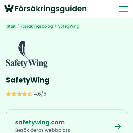
Start
/
Försäkringsbolag
/
SafetyWing
SafetyWing
4,6/5
safetywing.com
Besök deras webbplats