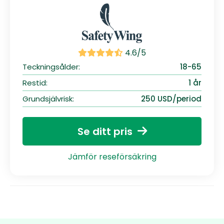
4.6/5
Teckningsålder:
18-65
Restid:
1 år
Grundsjälvrisk:
250 USD/period
Se ditt pris
Jämför reseförsäkring