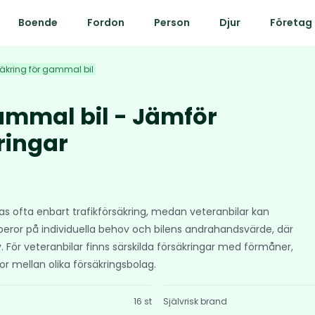
Boende
Fordon
Person
Djur
Företag
säkring för gammal bil
gammal bil - Jämför
ringar
s ofta enbart trafikförsäkring, medan veteranbilar kan
beror på individuella behov och bilens andrahandsvärde, där
v. För veteranbilar finns särskilda försäkringar med förmåner,
kor mellan olika försäkringsbolag.
16 st
Självrisk brand