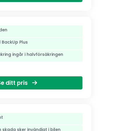
den
d BackUp Plus
äkring ingår i halvförsäkringen
Se ditt pris
nt
skada sker invändigt i bilen