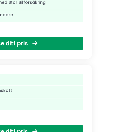
med Stor Bilförsäkring
ändare
Se ditt pris
nskott
Se ditt pris