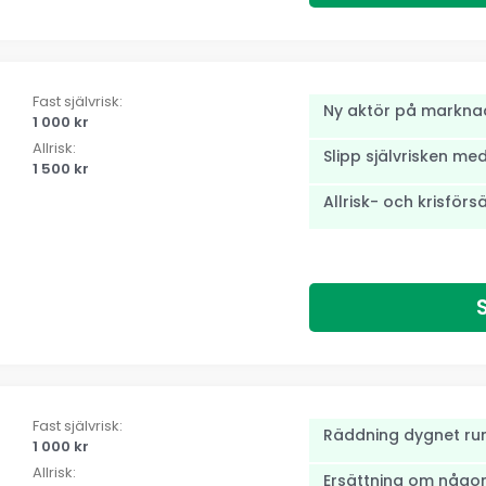
Fast självrisk:
Ny aktör på markna
1 000 kr
Allrisk:
Slipp självrisken me
1 500 kr
Allrisk- och krisförs
Fast självrisk:
Räddning dygnet ru
1 000 kr
Allrisk:
Ersättning om någon 