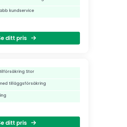
nabb kundservice
Se ditt pris
ilförsäkring Stor
med tilläggsförsäkring
ing
Se ditt pris