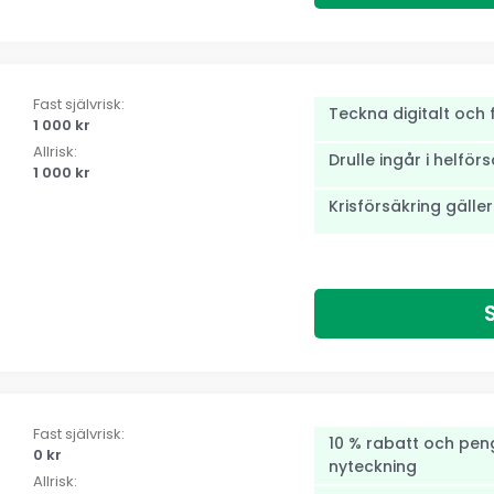
Fast självrisk:
Teckna digitalt och 
1 000 kr
Allrisk:
Drulle ingår i helför
1 000 kr
Krisförsäkring gäller
Fast självrisk:
10 % rabatt och penga
0 kr
nyteckning
Allrisk: