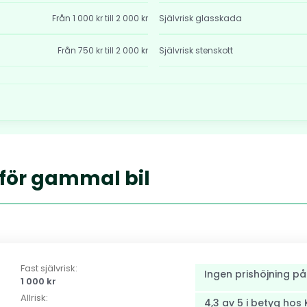
Från 1 000 kr till 2 000 kr
Självrisk glasskada
Från 750 kr till 2 000 kr
Självrisk stenskott
 för gammal bil
Fast självrisk:
Ingen prishöjning på
1 000 kr
Allrisk:
4,3 av 5 i betyg ho