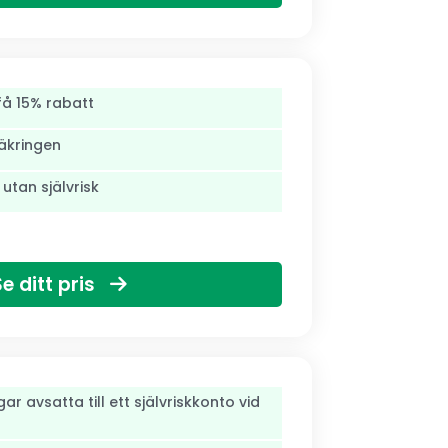
få 15% rabatt
säkringen
 utan självrisk
Se ditt pris
r avsatta till ett självriskkonto vid