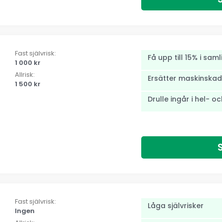
Fast självrisk:
Få upp till 15% i sam
1 000 kr
Allrisk:
Ersätter maskinskada
1 500 kr
Drulle ingår i hel- o
Fast självrisk:
Låga självrisker
Ingen