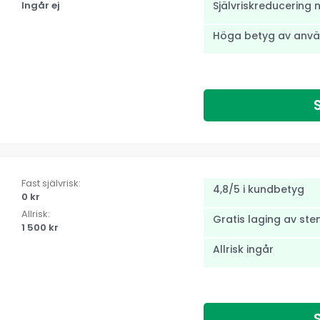
Ingår ej
Självriskreducering 
Höga betyg av anv
Fast självrisk:
4,8/5 i kundbetyg
0 kr
Allrisk:
Gratis laging av ste
1 500 kr
Allrisk ingår