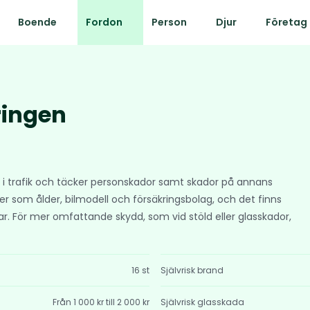
Boende
Fordon
Person
Djur
Företag
ringen
don i trafik och täcker personskador samt skador på annans
r som ålder, bilmodell och försäkringsbolag, och det finns
gar. För mer omfattande skydd, som vid stöld eller glasskador,
16 st
Självrisk brand
Från 1 000 kr till 2 000 kr
Självrisk glasskada