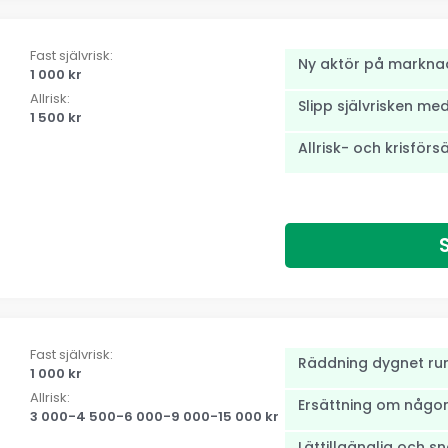
Fast självrisk:
Ny aktör på markna
1 000 kr
Allrisk:
Slipp självrisken me
1 500 kr
Allrisk- och krisförs
Fast självrisk:
Räddning dygnet ru
1 000 kr
Allrisk:
Ersättning om någon 
3 000-4 500-6 000-9 000-15 000 kr
Lättillgänglig och s