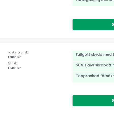
Fast självrisk:
Fullgott skydd med B
1 000 kr
Allrisk:
50% självriskrabatt 
1 500 kr
Topprankad försäkr