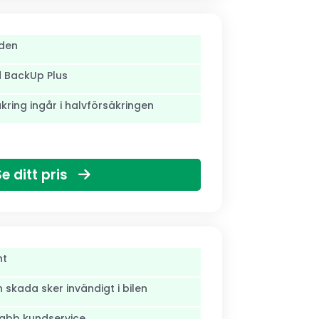
den
d BackUp Plus
äkring ingår i halvförsäkringen
Se ditt pris
nt
skada sker invändigt i bilen
nabb kundservice