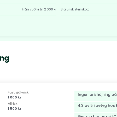
Från 750 kr till 2 000 kr
Självrisk stenskott
ing
Fast självrisk:
Ingen prishöjning på
1 000 kr
Allrisk:
4,3 av 5 i betyg ho
1 500 kr
Ger dig bonus på IC