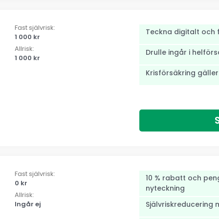
Fast självrisk:
Teckna digitalt och 
1 000 kr
Allrisk:
Drulle ingår i helför
1 000 kr
Krisförsäkring gäller
Fast självrisk:
10 % rabatt och penga
0 kr
nyteckning
Allrisk:
Ingår ej
Självriskreducering 