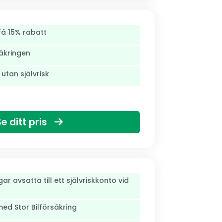
få 15% rabatt
säkringen
 utan självrisk
Se ditt pris
r avsatta till ett självriskkonto vid
med Stor Bilförsäkring