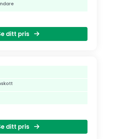
ändare
Se ditt pris
nskott
Se ditt pris