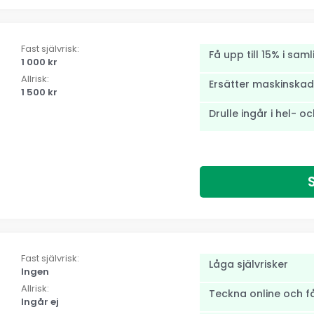
Fast självrisk:
Få upp till 15% i sam
1 000 kr
Allrisk:
Ersätter maskinskada
1 500 kr
Drulle ingår i hel- o
Fast självrisk:
Låga självrisker
Ingen
Allrisk:
Teckna online och f
Ingår ej