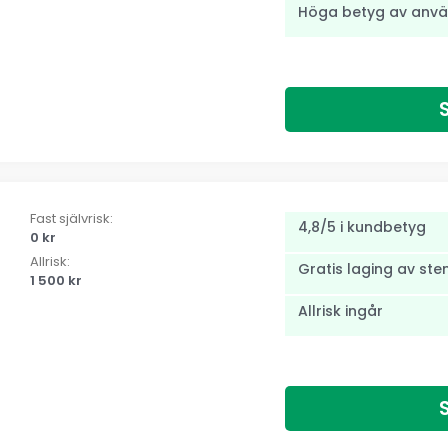
Höga betyg av anv
Fast självrisk:
4,8/5 i kundbetyg
0 kr
Allrisk:
Gratis laging av ste
1 500 kr
Allrisk ingår