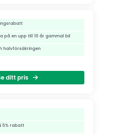
lingsrabatt
 på en upp till 10 år gammal bil
ch halvförsäkringen
Se ditt pris
å 5% rabatt